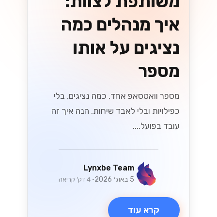
API בישראל
גלה את כל מה שצריך לדעת על המעבר ל-
WhatsApp Cloud API בישראל! במדריך
המלא שלנו תמצא טיפים, יתרונות ושיטות
עבודה מומלצות שיעזרו לך להתחיל
בקלות....
Lynxbe Team
25 ביולי 2026
• 6 דק׳ קריאה
קרא עוד
גיוסי הון ואקזיטים