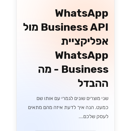
בחירת שער
התשלום הנכון
לעסקים ישראליים
שחררו את הפוטנציאל של העסק שלכם על
ידי בחירת שער התשלום הנכון! גלו טיפים
חיוניים המיועדים לעסקים ישראליים כדי
לייעל את העסקאות ולהגביר את
המכירות....
Lynxbe Team
8 ביולי 2026
• 5 דק׳ קריאה