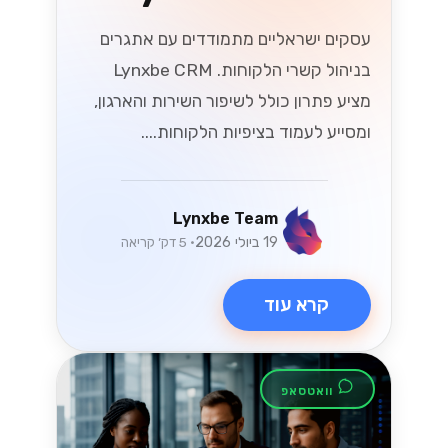
ניווט בשינויים
במיסוי בישראל: מה
שעסקים קטנים
ובינוניים צריכים
לדעת
עם התפתחות חוקי המס בישראל, עסקים
קטנים ובינוניים (SMBs) מתמודדים עם
אתגרים והזדמנויות חדשים. גלו תובנות
מפתח כדי להתמודד ביעילות עם השינויים
הללו במס, ולהבטיח שהעסק שלכם יפרח