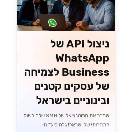
בסביבה המשתנה!...
Lynxbe Team
7 ביולי 2026
• 5 דק׳ קריאה
קרא עוד
וואטסאפ