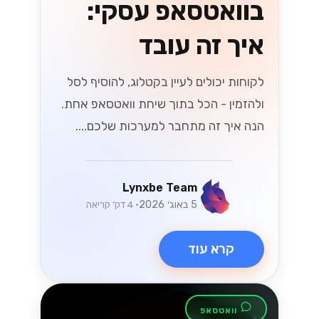
אלקטרוני בשנת
2026
האם אתה מוכן לשינויים בחוקי המס
הישראלים בשנת 2026 שמשפיעים על
המסחר האלקטרוני? גלה אסטרטגיות
חיוניות כדי לנווט בשינויים הללו ולשגשג
בשוק הדיגיטלי....
Lynxbe Team
8 ביולי 2026
• 5 דק׳ קריאה
קרא עוד