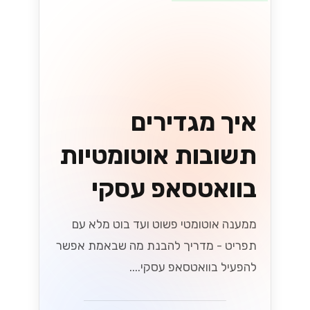
קטלוג והזמנות
בוואטסאפ עסקי:
איך זה עובד
לקוחות יכולים לעיין בקטלוג, להוסיף לסל
ולהזמין - הכל בתוך שיחת וואטסאפ אחת.
הנה איך זה מתחבר למערכות שלכם....
Lynxbe Team
5 באוג׳ 2026
• 4 דק׳ קריאה