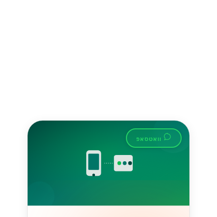
הכלי הזה יכול לשפר את התקשורת עם
לקוחותיכם ולהגביר את שביעות רצונם....
Lynxbe Team
17 ביולי 2026
• 5 דק׳ קריאה
קרא עוד
מדריכים