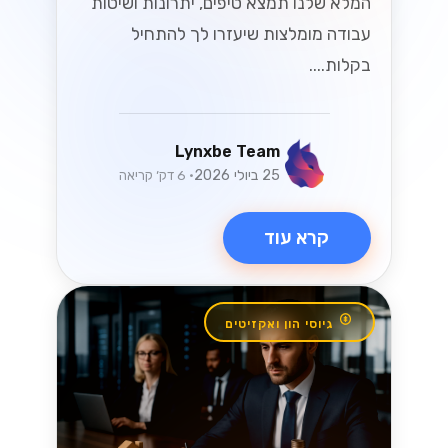
ישראליים
שחררו את הפוטנציאל של ה-WhatsApp
Business API עבור SMBs ישראליים! גלו
כיצד לשפר את המעורבות של הלקוחות
ולהניע מכירות בשוק תחרותי....
Lynxbe Team
8 ביולי 2026
• 5 דק׳ קריאה
קרא עוד
וואטסאפ