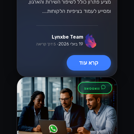
ישראליים
שחררו את הפוטנציאל של ה-WhatsApp
Business API עבור SMBs ישראליים! גלו
כיצד לשפר את המעורבות של הלקוחות
ולהניע מכירות בשוק תחרותי....
Lynxbe Team
8 ביולי 2026
• 5 דק׳ קריאה
קרא עוד
וואטסאפ