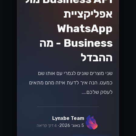
ובינוניים בישראל
שחרר את הפוטנציאל של SMB שלך בשוק
התחרותי של ישראל! גלה כיצד ה-
WhatsApp Business API יכול לייעל את
התקשורת ולהניע צמיחה כמו שמעולם לא
הייתה....
Lynxbe Team
18 ביולי 2026
• 5 דק׳ קריאה
קרא עוד
וואטסאפ