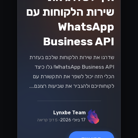
ניווט בשינויים
במיסוי בישראל: מה
שעסקים קטנים
ובינוניים צריכים
לדעת
עם התפתחות חוקי המס בישראל, עסקים
קטנים ובינוניים (SMBs) מתמודדים עם
אתגרים והזדמנויות חדשים. גלו תובנות
מפתח כדי להתמודד ביעילות עם השינויים
הללו במס, ולהבטיח שהעסק שלכם יפרח