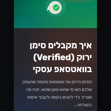
קטלוג והזמנות
בוואטסאפ עסקי:
איך זה עובד
לקוחות יכולים לעיין בקטלוג, להוסיף לסל
ולהזמין - הכל בתוך שיחת וואטסאפ אחת.
הנה איך זה מתחבר למערכות שלכם....
Lynxbe Team
5 באוג׳ 2026
• 4 דק׳ קריאה