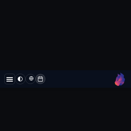
תבניות הודעה
בוואטסאפ עסקי:
כללי האישור שכדאי
להכיר
כל הודעה יזומה שנשלחת מחוץ לחלון 24
השעות חייבת להיות תבנית מאושרת. הנה
איך זה עובד ולמה תבניות נדחות....
Lynxbe Team
5 באוג׳ 2026
• 4 דק׳ קריאה