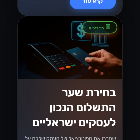
בסביבה המשתנה!...
Lynxbe Team
7 ביולי 2026
• 5 דק׳ קריאה
קרא עוד
וואטסאפ