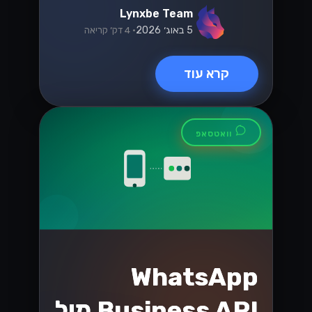
וואטסאפ
ניצול API של
WhatsApp
Business לצמיחה
של עסקים קטנים