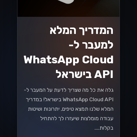
בחירת שער
התשלום הנכון
לעסקים ישראליים
שחררו את הפוטנציאל של העסק שלכם על
ידי בחירת שער התשלום הנכון! גלו טיפים
חיוניים המיועדים לעסקים ישראליים כדי
לייעל את העסקאות ולהגביר את
המכירות....
Lynxbe Team
8 ביולי 2026
• 5 דק׳ קריאה