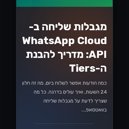
למה עסקים
ישראליים עוברים
ל-Lynxbe CRM
עסקים ישראליים מתמודדים עם אתגרים
בניהול קשרי הלקוחות. Lynxbe CRM
מציע פתרון כולל לשיפור השירות והארגון,
ומסייע לעמוד בציפיות הלקוחות....
Lynxbe Team
19 ביולי 2026
• 5 דק׳ קריאה
קרא עוד