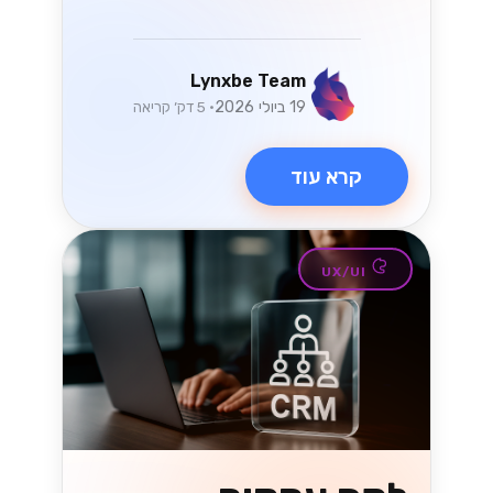
Lynxbe Team
19 ביולי 2026
• 5 דק׳ קריאה
קרא עוד
UX/UI