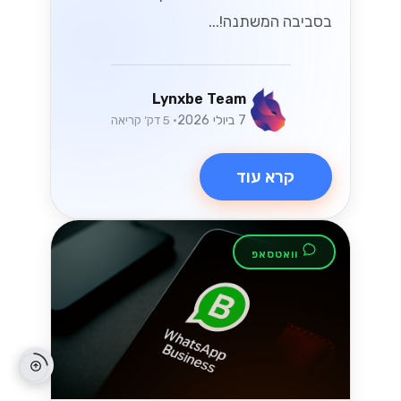
בסביבה המשתנה!...
Lynxbe Team
7 ביולי 2026
• 5 דק׳ קריאה
קרא עוד
וואטסאפ