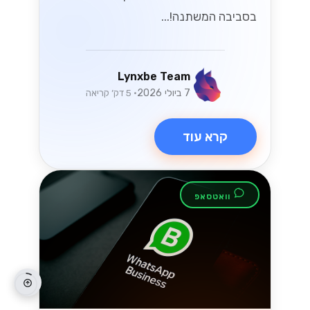
בסביבה המשתנה!...
Lynxbe Team
7 ביולי 2026
• 5 דק׳ קריאה
קרא עוד
וואטסאפ