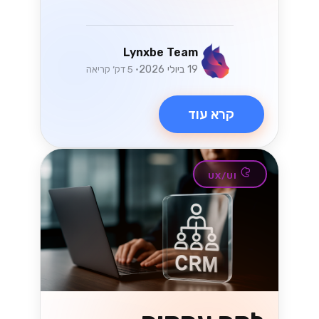
Lynxbe Team
19 ביולי 2026
• 5 דק׳ קריאה
קרא עוד
UX/UI