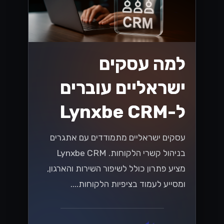
ישראליים
שחררו את הפוטנציאל של ה-WhatsApp
Business API עבור SMBs ישראליים! גלו
כיצד לשפר את המעורבות של הלקוחות
ולהניע מכירות בשוק תחרותי....
Lynxbe Team
8 ביולי 2026
• 5 דק׳ קריאה
קרא עוד
וואטסאפ