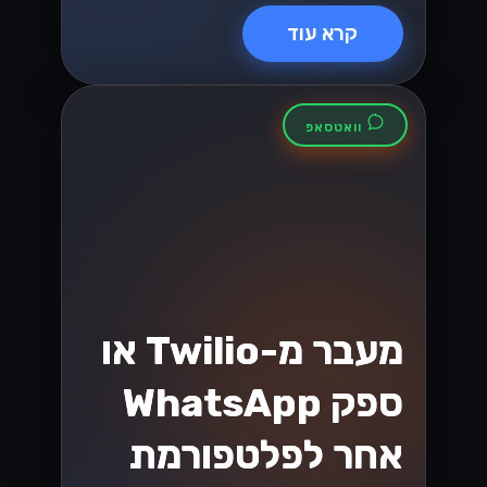
API בישראל
גלה את כל מה שצריך לדעת על המעבר ל-
WhatsApp Cloud API בישראל! במדריך
המלא שלנו תמצא טיפים, יתרונות ושיטות
עבודה מומלצות שיעזרו לך להתחיל
בקלות....
Lynxbe Team
25 ביולי 2026
• 6 דק׳ קריאה
קרא עוד
גיוסי הון ואקזיטים