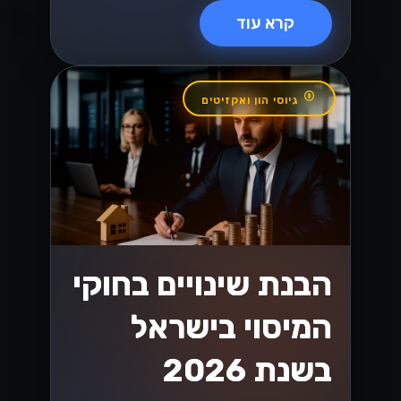
אלקטרוני בשנת
2026
האם אתה מוכן לשינויים בחוקי המס
הישראלים בשנת 2026 שמשפיעים על
המסחר האלקטרוני? גלה אסטרטגיות
חיוניות כדי לנווט בשינויים הללו ולשגשג
בשוק הדיגיטלי....
Lynxbe Team
8 ביולי 2026
• 5 דק׳ קריאה
קרא עוד