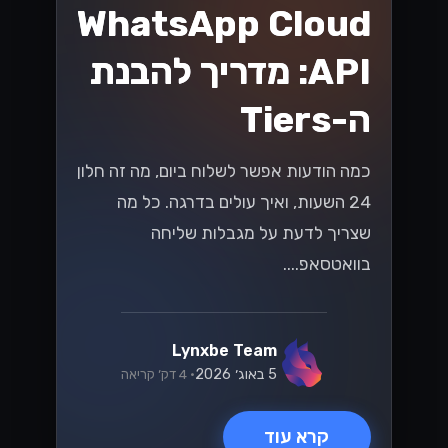
וואטסאפ
ניצול API של
WhatsApp
Business לצמיחה
של עסקים קטנים