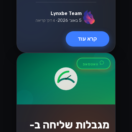
למה עסקים
ישראליים עוברים
ל-Lynxbe CRM
עסקים ישראליים מתמודדים עם אתגרים
בניהול קשרי הלקוחות. Lynxbe CRM
מציע פתרון כולל לשיפור השירות והארגון,
ומסייע לעמוד בציפיות הלקוחות....
Lynxbe Team
19 ביולי 2026
• 5 דק׳ קריאה
קרא עוד