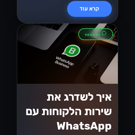
ניווט בשינויים
במיסוי בישראל: מה
שעסקים קטנים
ובינוניים צריכים
לדעת
עם התפתחות חוקי המס בישראל, עסקים
קטנים ובינוניים (SMBs) מתמודדים עם
אתגרים והזדמנויות חדשים. גלו תובנות
מפתח כדי להתמודד ביעילות עם השינויים
הללו במס, ולהבטיח שהעסק שלכם יפרח