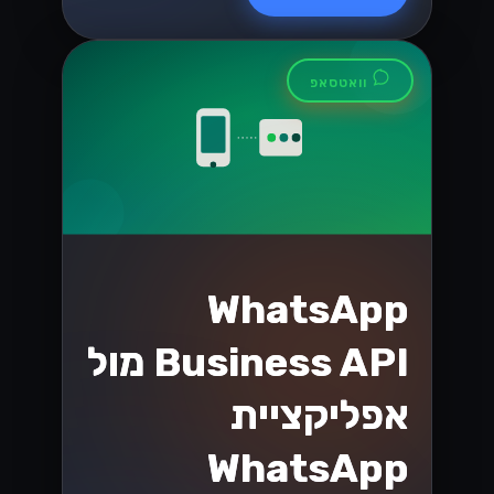
ובינוניים בישראל
שחרר את הפוטנציאל של SMB שלך בשוק
התחרותי של ישראל! גלה כיצד ה-
WhatsApp Business API יכול לייעל את
התקשורת ולהניע צמיחה כמו שמעולם לא
הייתה....
Lynxbe Team
18 ביולי 2026
• 5 דק׳ קריאה
קרא עוד
וואטסאפ