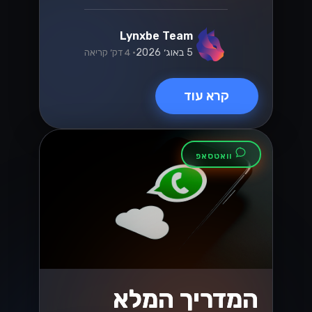
בחירת שער
התשלום הנכון
לעסקים ישראליים
שחררו את הפוטנציאל של העסק שלכם על
ידי בחירת שער התשלום הנכון! גלו טיפים
חיוניים המיועדים לעסקים ישראליים כדי
לייעל את העסקאות ולהגביר את
המכירות....
Lynxbe Team
8 ביולי 2026
• 5 דק׳ קריאה