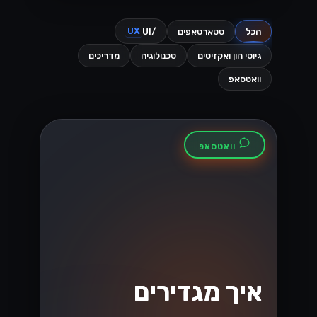
כמה הודעות אפשר לשלוח ביום, מה זה חלון
24 השעות, ואיך עולים בדרגה. כל מה
שצריך לדעת על מגבלות שליחה
בוואטסאפ....
Lynxbe Team
5 באוג׳ 2026
• 4 דק׳ קריאה
קרא עוד
וואטסאפ