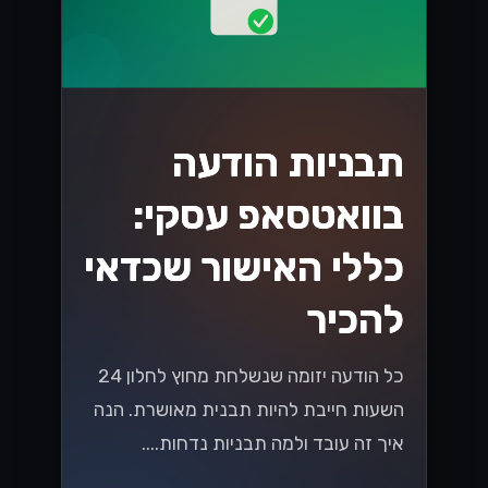
Lynxbe Team
19 ביולי 2026
• 5 דק׳ קריאה
קרא עוד
UX/UI