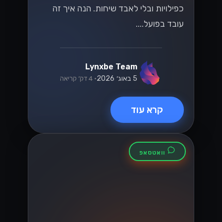
קטלוג והזמנות
בוואטסאפ עסקי:
איך זה עובד
לקוחות יכולים לעיין בקטלוג, להוסיף לסל
ולהזמין - הכל בתוך שיחת וואטסאפ אחת.
הנה איך זה מתחבר למערכות שלכם....
Lynxbe Team
5 באוג׳ 2026
• 4 דק׳ קריאה