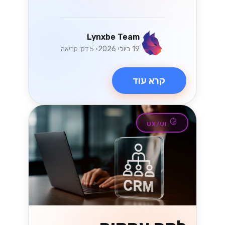
Lynxbe Team
19 ביולי 2026
• 5 דק׳ קריאה
קרא עוד
UX/UI