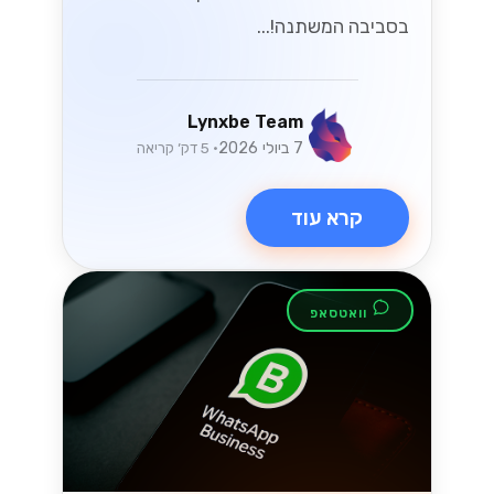
בסביבה המשתנה!...
Lynxbe Team
7 ביולי 2026
• 5 דק׳ קריאה
קרא עוד
וואטסאפ