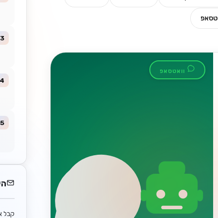
טסאפ
3
וואטסאפ
4
5
הי
קבל א