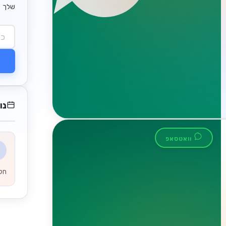
שלך
נו
וואטסאפ
חקירת