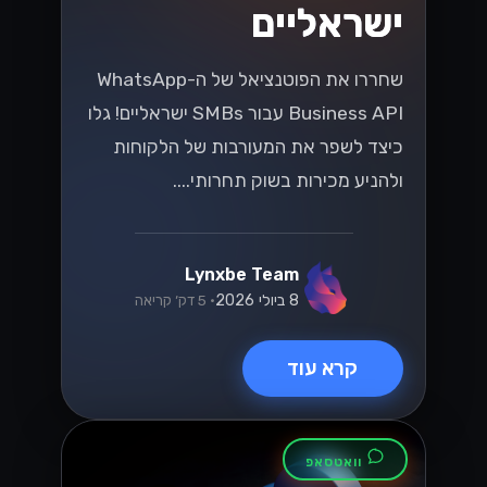
ישראליים
שחררו את הפוטנציאל של ה-WhatsApp
Business API עבור SMBs ישראליים! גלו
כיצד לשפר את המעורבות של הלקוחות
ולהניע מכירות בשוק תחרותי....
Lynxbe Team
8 ביולי 2026
• 5 דק׳ קריאה
קרא עוד
וואטסאפ