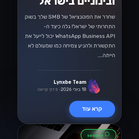
ובינוניים בישראל
שחרר את הפוטנציאל של SMB שלך בשוק
התחרותי של ישראל! גלה כיצד ה-
WhatsApp Business API יכול לייעל את
התקשורת ולהניע צמיחה כמו שמעולם לא
הייתה....
Lynxbe Team
18 ביולי 2026
• 5 דק׳ קריאה
קרא עוד
וואטסאפ