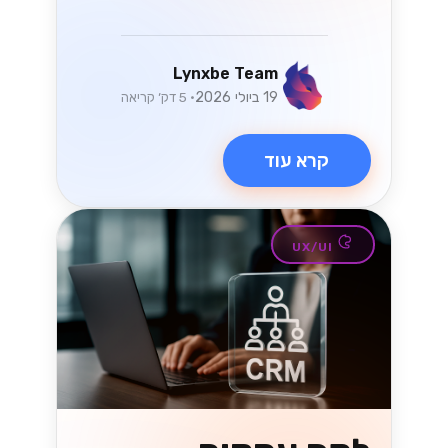
Lynxbe Team
19 ביולי 2026
• 5 דק׳ קריאה
קרא עוד
UX/UI