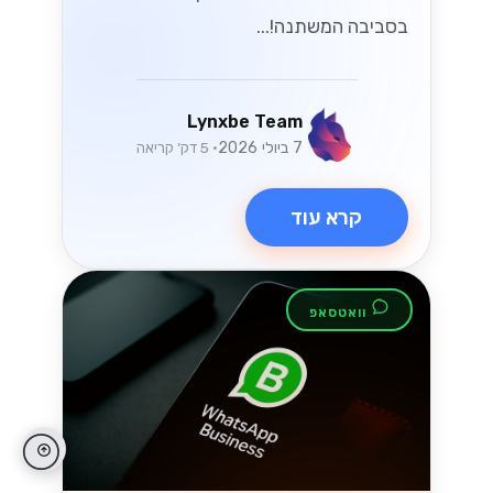
בסביבה המשתנה!...
Lynxbe Team
7 ביולי 2026
• 5 דק׳ קריאה
קרא עוד
וואטסאפ