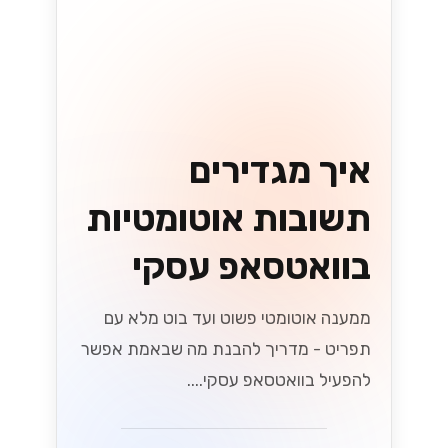
קטלוג והזמנות
בוואטסאפ עסקי:
איך זה עובד
לקוחות יכולים לעיין בקטלוג, להוסיף לסל
ולהזמין - הכל בתוך שיחת וואטסאפ אחת.
הנה איך זה מתחבר למערכות שלכם....
Lynxbe Team
5 באוג׳ 2026
• 4 דק׳ קריאה