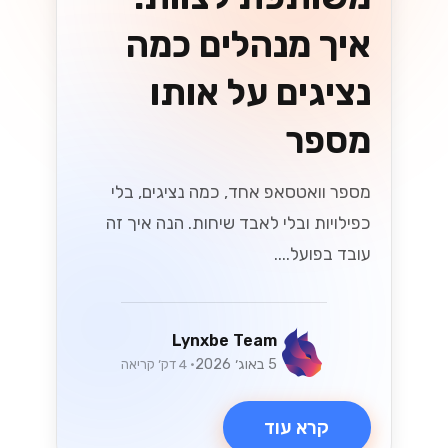
API בישראל
גלה את כל מה שצריך לדעת על המעבר ל-
WhatsApp Cloud API בישראל! במדריך
המלא שלנו תמצא טיפים, יתרונות ושיטות
עבודה מומלצות שיעזרו לך להתחיל
בקלות....
Lynxbe Team
25 ביולי 2026
• 6 דק׳ קריאה
קרא עוד
גיוסי הון ואקזיטים