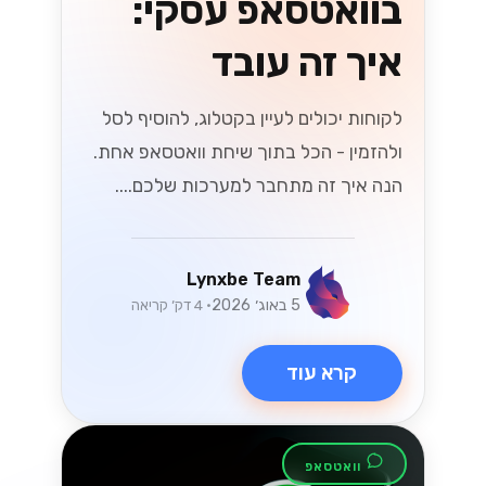
אלקטרוני בשנת
2026
האם אתה מוכן לשינויים בחוקי המס
הישראלים בשנת 2026 שמשפיעים על
המסחר האלקטרוני? גלה אסטרטגיות
חיוניות כדי לנווט בשינויים הללו ולשגשג
בשוק הדיגיטלי....
Lynxbe Team
8 ביולי 2026
• 5 דק׳ קריאה
קרא עוד