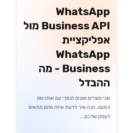
בחירת שער
התשלום הנכון
לעסקים ישראליים
שחררו את הפוטנציאל של העסק שלכם על
ידי בחירת שער התשלום הנכון! גלו טיפים
חיוניים המיועדים לעסקים ישראליים כדי
לייעל את העסקאות ולהגביר את
המכירות....
Lynxbe Team
8 ביולי 2026
• 5 דק׳ קריאה