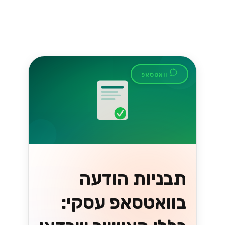
וואטסאפ
ניצול API של
WhatsApp
Business לצמיחה
של עסקים קטנים