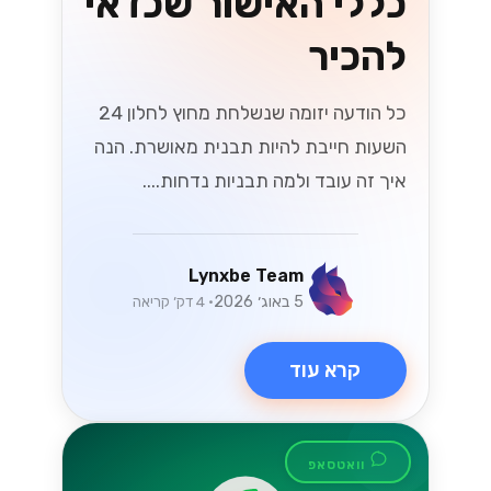
ובינוניים בישראל
שחרר את הפוטנציאל של SMB שלך בשוק
התחרותי של ישראל! גלה כיצד ה-
WhatsApp Business API יכול לייעל את
התקשורת ולהניע צמיחה כמו שמעולם לא
הייתה....
Lynxbe Team
18 ביולי 2026
• 5 דק׳ קריאה
קרא עוד
וואטסאפ