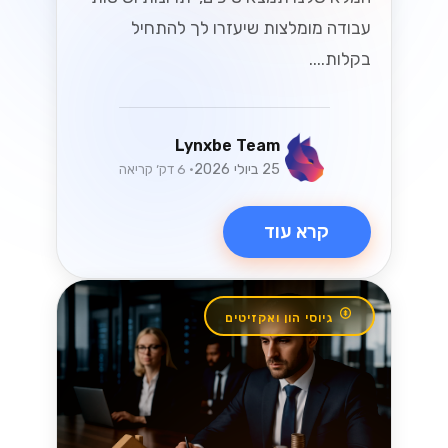
ישראליים
שחררו את הפוטנציאל של ה-WhatsApp
Business API עבור SMBs ישראליים! גלו
כיצד לשפר את המעורבות של הלקוחות
ולהניע מכירות בשוק תחרותי....
Lynxbe Team
8 ביולי 2026
• 5 דק׳ קריאה
קרא עוד
וואטסאפ