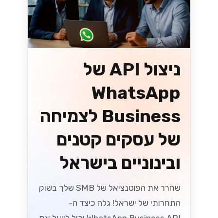
בסביבה המשתנה!...
Lynxbe Team
7 ביולי 2026
• 5 דק׳ קריאה
קרא עוד
וואטסאפ