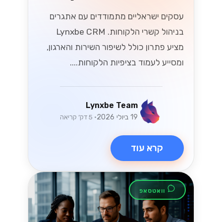
ניווט בשינויים
במיסוי בישראל: מה
שעסקים קטנים
ובינוניים צריכים
לדעת
עם התפתחות חוקי המס בישראל, עסקים
קטנים ובינוניים (SMBs) מתמודדים עם
אתגרים והזדמנויות חדשים. גלו תובנות
מפתח כדי להתמודד ביעילות עם השינויים
הללו במס, ולהבטיח שהעסק שלכם יפרח