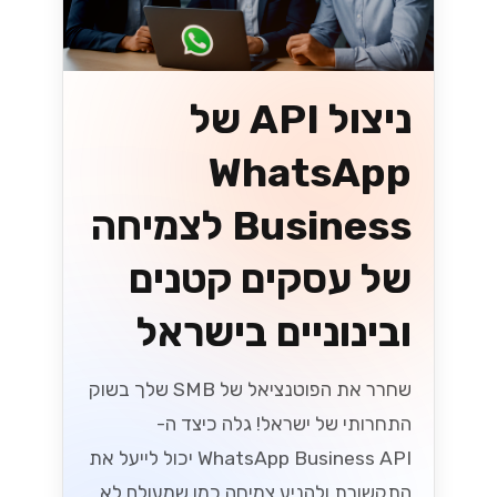
אלקטרוני בשנת
2026
האם אתה מוכן לשינויים בחוקי המס
הישראלים בשנת 2026 שמשפיעים על
המסחר האלקטרוני? גלה אסטרטגיות
חיוניות כדי לנווט בשינויים הללו ולשגשג
בשוק הדיגיטלי....
Lynxbe Team
8 ביולי 2026
• 5 דק׳ קריאה
קרא עוד