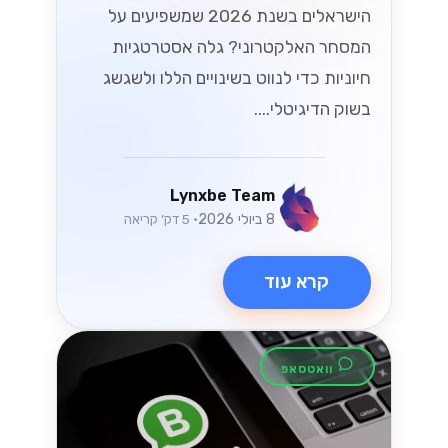
בסביבה המשתנה!...
Lynxbe Team
7 ביולי 2026
• 5 דק׳ קריאה
קרא עוד
וואטסאפ