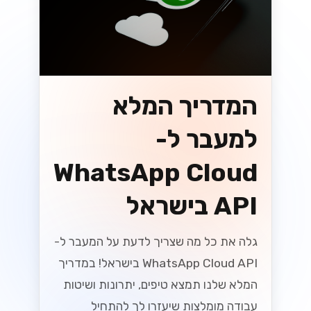
ובינוניים בישראל
שחרר את הפוטנציאל של SMB שלך בשוק
התחרותי של ישראל! גלה כיצד ה-
WhatsApp Business API יכול לייעל את
התקשורת ולהניע צמיחה כמו שמעולם לא
הייתה....
Lynxbe Team
18 ביולי 2026
• 5 דק׳ קריאה
קרא עוד
וואטסאפ