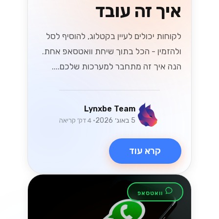
וואטסאפ
ניצול API של
WhatsApp
Business לצמיחה
של עסקים קטנים