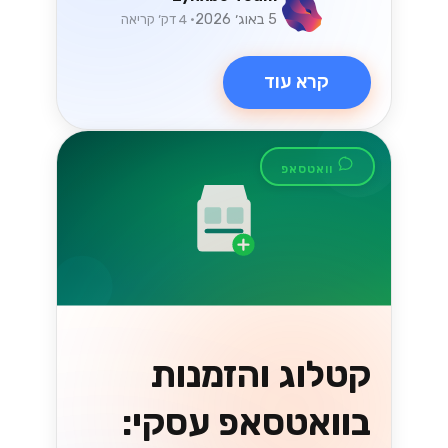
למה עסקים
ישראליים עוברים
ל-Lynxbe CRM
עסקים ישראליים מתמודדים עם אתגרים
בניהול קשרי הלקוחות. Lynxbe CRM
מציע פתרון כולל לשיפור השירות והארגון,
ומסייע לעמוד בציפיות הלקוחות....
Lynxbe Team
19 ביולי 2026
• 5 דק׳ קריאה
קרא עוד