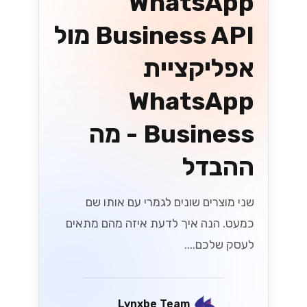
Lynxbe Team
19 ביולי 2026
• 5 דק׳ קריאה
קרא עוד
UX/UI