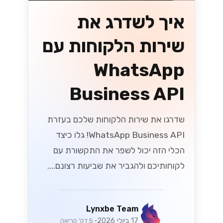
ישראליים
שחררו את הפוטנציאל של ה-WhatsApp
Business API עבור SMBs ישראליים! גלו
כיצד לשפר את המעורבות של הלקוחות
ולהניע מכירות בשוק תחרותי....
Lynxbe Team
8 ביולי 2026
• 5 דק׳ קריאה
קרא עוד
וואטסאפ