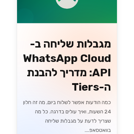
API בישראל
גלה את כל מה שצריך לדעת על המעבר ל-
WhatsApp Cloud API בישראל! במדריך
המלא שלנו תמצא טיפים, יתרונות ושיטות
עבודה מומלצות שיעזרו לך להתחיל
בקלות....
Lynxbe Team
25 ביולי 2026
• 6 דק׳ קריאה
קרא עוד
גיוסי הון ואקזיטים