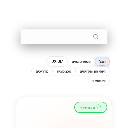
מעבר מ-Twilio או
ספק WhatsApp
אחר לפלטפורמת
לינקסבי
עוברים ספק ל-WhatsApp Business
API? הנה מה שקורה בפועל למספר,