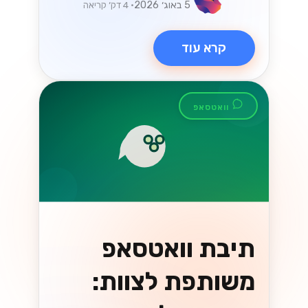
תבניות הודעה
בוואטסאפ עסקי:
כללי האישור שכדאי
להכיר
כל הודעה יזומה שנשלחת מחוץ לחלון 24
השעות חייבת להיות תבנית מאושרת. הנה
איך זה עובד ולמה תבניות נדחות....
Lynxbe Team
5 באוג׳ 2026
• 4 דק׳ קריאה