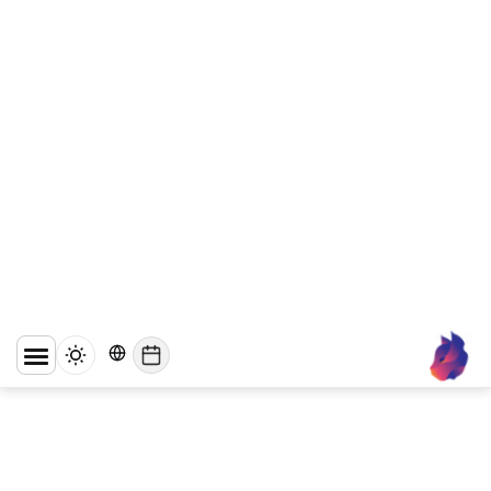
בוואטסאפ עסקי
הסימן הירוק של וואטסאפ מאמת שהעסק
שלכם הוא מי שהוא טוען שהוא. הנה מה
שצריך כדי להגיש בקשה ולעבור אימות
בהצלחה....
Lynxbe Team
5 באוג׳ 2026
• 4 דק׳ קריאה
קרא עוד
וואטסאפ