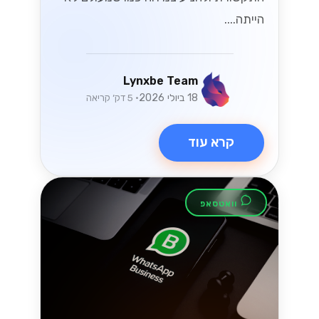
וואטסאפ
מקסום ה-
WhatsApp
Business API
עבור SMBs