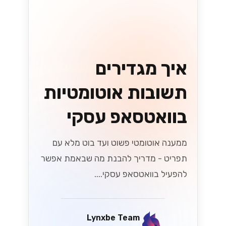
לתבניות ולהיסטוריית השיחות שלכם....
Lynxbe Team
5 באוג׳ 2026
• 4 דק׳ קריאה
קרא עוד
וואטסאפ