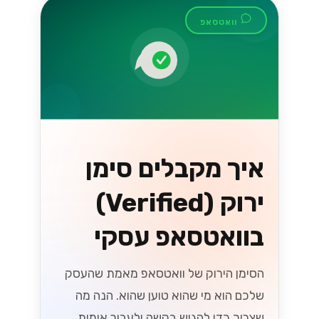
כמה הודעות אפשר לשלוח ביום, מה זה חלון
24 השעות, ואיך עולים בדרגה. כל מה
שצריך לדעת על מגבלות שליחה
בוואטסאפ....
Lynxbe Team
5 באוג׳ 2026
• 4 דק׳ קריאה
קרא עוד
וואטסאפ