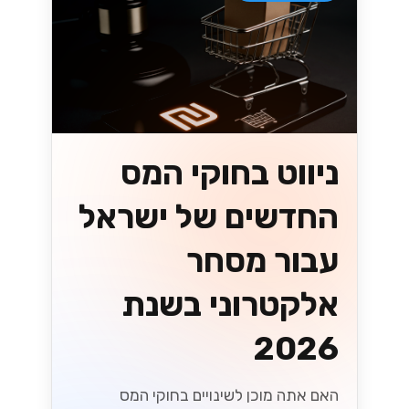
ניווט בשינויים
במיסוי בישראל: מה
שעסקים קטנים
ובינוניים צריכים
לדעת
עם התפתחות חוקי המס בישראל, עסקים
קטנים ובינוניים (SMBs) מתמודדים עם
אתגרים והזדמנויות חדשים. גלו תובנות
מפתח כדי להתמודד ביעילות עם השינויים
הללו במס, ולהבטיח שהעסק שלכם יפרח