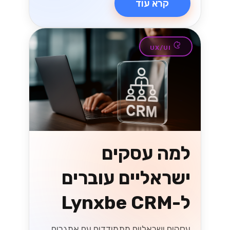
בחירת שער
התשלום הנכון
לעסקים ישראליים
שחררו את הפוטנציאל של העסק שלכם על
ידי בחירת שער התשלום הנכון! גלו טיפים
חיוניים המיועדים לעסקים ישראליים כדי
לייעל את העסקאות ולהגביר את
המכירות....
Lynxbe Team
8 ביולי 2026
• 5 דק׳ קריאה