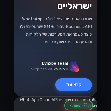
ישראליים
שחררו את הפוטנציאל של ה-WhatsApp
Business API עבור SMBs ישראליים! גלו
כיצד לשפר את המעורבות של הלקוחות
ולהניע מכירות בשוק תחרותי....
Lynxbe Team
8 ביולי 2026
• 5 דק׳ קריאה
קרא עוד
וואטסאפ