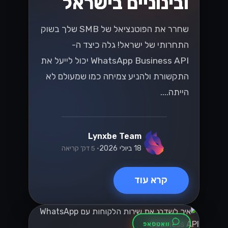
ובינוניים בישראל
שחרר את הפוטנציאל של SMB שלך בשוק
התחרותי של ישראל! גלה כיצד ה-
WhatsApp Business API יכול לייעל את
התקשורת ולהניע צמיחה כמו שמעולם לא
הייתה....
Lynxbe Team
18 ביולי 2026
• 5 דק׳ קריאה
קרא עוד
וואטסאפ