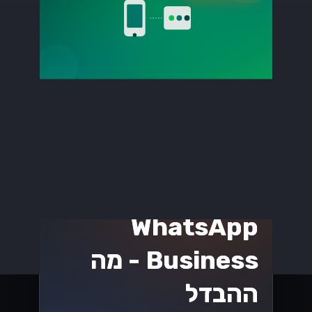
בחירת שער
התשלום הנכון
לעסקים ישראליים
שחררו את הפוטנציאל של העסק שלכם על
ידי בחירת שער התשלום הנכון! גלו טיפים
חיוניים המיועדים לעסקים ישראליים כדי
לייעל את העסקאות ולהגביר את
המכירות....
Lynxbe Team
8 ביולי 2026
• 5 דק׳ קריאה