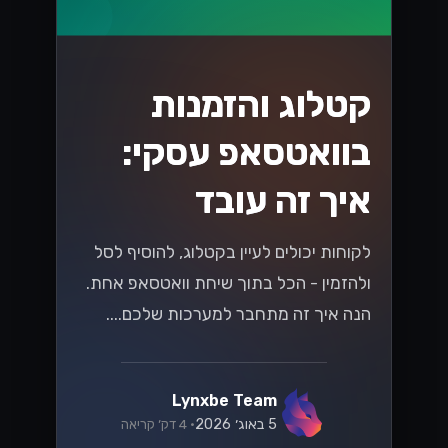
אלקטרוני בשנת
2026
האם אתה מוכן לשינויים בחוקי המס
הישראלים בשנת 2026 שמשפיעים על
המסחר האלקטרוני? גלה אסטרטגיות
חיוניות כדי לנווט בשינויים הללו ולשגשג
בשוק הדיגיטלי....
Lynxbe Team
8 ביולי 2026
• 5 דק׳ קריאה
קרא עוד