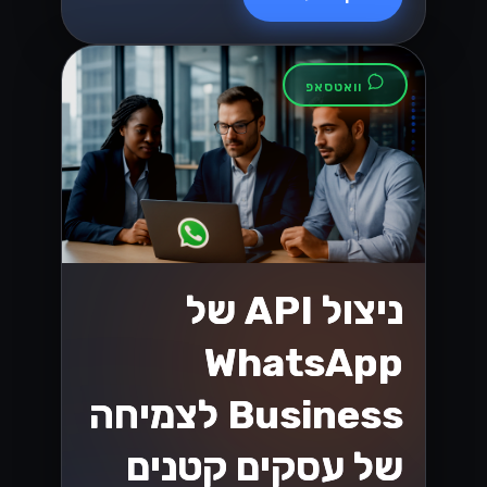
בסביבה המשתנה!...
Lynxbe Team
7 ביולי 2026
• 5 דק׳ קריאה
קרא עוד
וואטסאפ