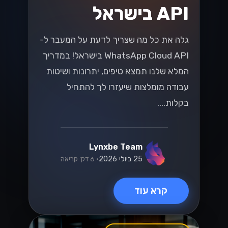
ישראליים
שחררו את הפוטנציאל של ה-WhatsApp
Business API עבור SMBs ישראליים! גלו
כיצד לשפר את המעורבות של הלקוחות
ולהניע מכירות בשוק תחרותי....
Lynxbe Team
8 ביולי 2026
• 5 דק׳ קריאה
קרא עוד
וואטסאפ