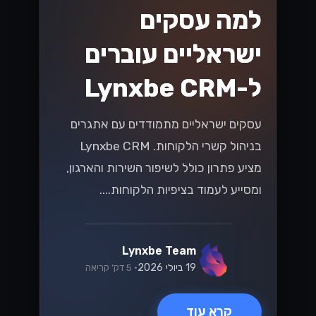
ניווט בשינויים
במיסוי בישראל: מה
שעסקים קטנים
ובינוניים צריכים
לדעת
עם התפתחות חוקי המס בישראל, עסקים
קטנים ובינוניים (SMBs) מתמודדים עם
אתגרים והזדמנויות חדשים. גלו תובנות
מפתח כדי להתמודד ביעילות עם השינויים
הללו במס, ולהבטיח שהעסק שלכם יפרח