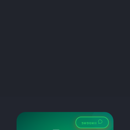
הכלי הזה יכול לשפר את התקשורת עם
לקוחותיכם ולהגביר את שביעות רצונם....
Lynxbe Team
17 ביולי 2026
• 5 דק׳ קריאה
קרא עוד
מדריכים