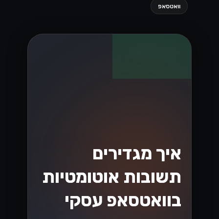
קטלוג והזמנות
בוואטסאפ עסקי:
איך זה עובד
לקוחות יכולים לעיין בקטלוג, להוסיף לסל
ולהזמין - הכל בתוך שיחת וואטסאפ אחת.
הנה איך זה מתחבר למערכות שלכם....
Lynxbe Team
5 באוג׳ 2026
• 4 דק׳ קריאה