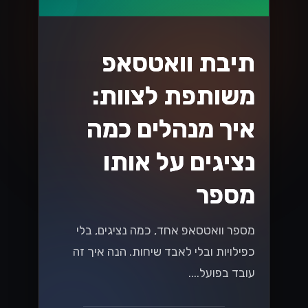
API בישראל
גלה את כל מה שצריך לדעת על המעבר ל-
WhatsApp Cloud API בישראל! במדריך
המלא שלנו תמצא טיפים, יתרונות ושיטות
עבודה מומלצות שיעזרו לך להתחיל
בקלות....
Lynxbe Team
25 ביולי 2026
• 6 דק׳ קריאה
קרא עוד
גיוסי הון ואקזיטים