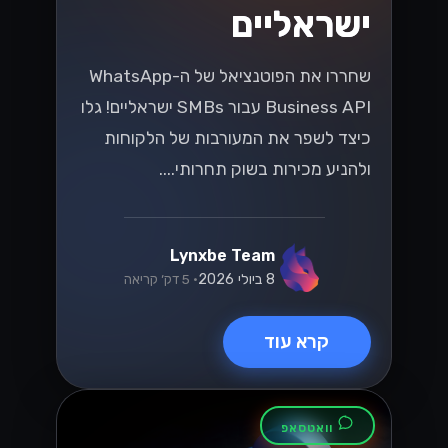
ישראליים
שחררו את הפוטנציאל של ה-WhatsApp
Business API עבור SMBs ישראליים! גלו
כיצד לשפר את המעורבות של הלקוחות
ולהניע מכירות בשוק תחרותי....
Lynxbe Team
8 ביולי 2026
• 5 דק׳ קריאה
קרא עוד
וואטסאפ