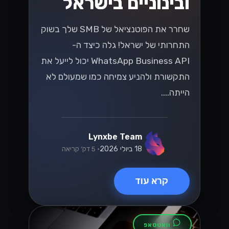
ובינוניים בישראל
שחרר את הפוטנציאל של SMB שלך בשוק
התחרותי של ישראל! גלה כיצד ה-
WhatsApp Business API יכול לייעל את
התקשורת ולהניע צמיחה כמו שמעולם לא
הייתה....
Lynxbe Team
18 ביולי 2026
• 5 דק׳ קריאה
קרא עוד
וואטסאפ