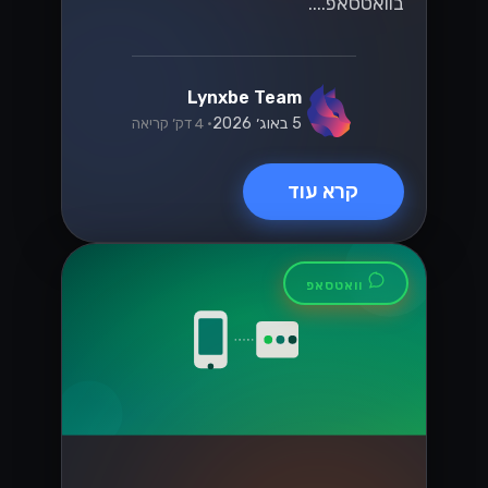
למה עסקים
ישראליים עוברים
ל-Lynxbe CRM
עסקים ישראליים מתמודדים עם אתגרים
בניהול קשרי הלקוחות. Lynxbe CRM
מציע פתרון כולל לשיפור השירות והארגון,
ומסייע לעמוד בציפיות הלקוחות....
Lynxbe Team
19 ביולי 2026
• 5 דק׳ קריאה
קרא עוד