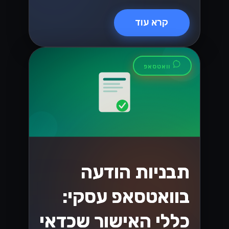
API בישראל
גלה את כל מה שצריך לדעת על המעבר ל-
WhatsApp Cloud API בישראל! במדריך
המלא שלנו תמצא טיפים, יתרונות ושיטות
עבודה מומלצות שיעזרו לך להתחיל
בקלות....
Lynxbe Team
25 ביולי 2026
• 6 דק׳ קריאה
קרא עוד
גיוסי הון ואקזיטים