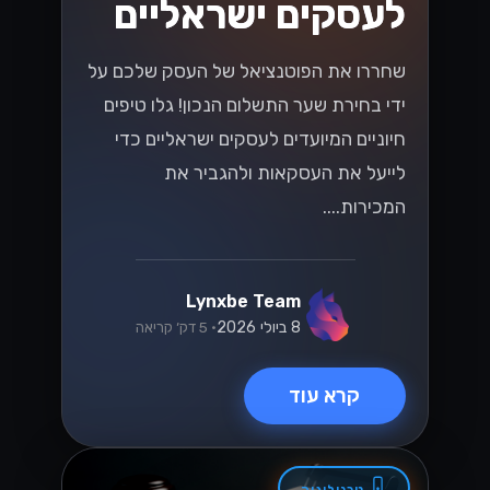
בסביבה המשתנה!...
Lynxbe Team
7 ביולי 2026
• 5 דק׳ קריאה
קרא עוד
וואטסאפ