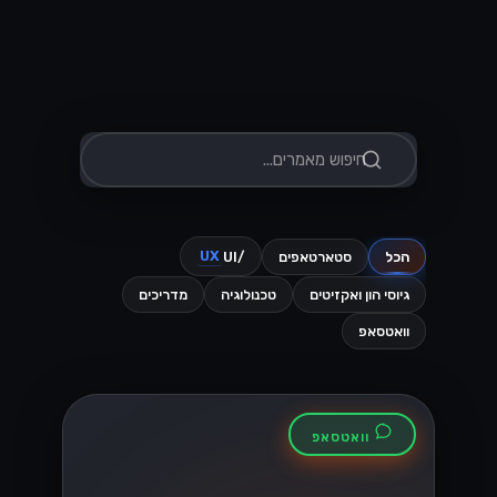
תבניות הודעה
בוואטסאפ עסקי:
כללי האישור שכדאי
להכיר
כל הודעה יזומה שנשלחת מחוץ לחלון 24
השעות חייבת להיות תבנית מאושרת. הנה
איך זה עובד ולמה תבניות נדחות....
Lynxbe Team
5 באוג׳ 2026
• 4 דק׳ קריאה