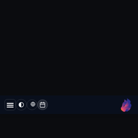
לתבניות ולהיסטוריית השיחות שלכם....
Lynxbe Team
5 באוג׳ 2026
• 4 דק׳ קריאה
קרא עוד
וואטסאפ