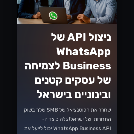
ישראליים
שחררו את הפוטנציאל של ה-WhatsApp
Business API עבור SMBs ישראליים! גלו
כיצד לשפר את המעורבות של הלקוחות
ולהניע מכירות בשוק תחרותי....
Lynxbe Team
8 ביולי 2026
• 5 דק׳ קריאה
קרא עוד
וואטסאפ