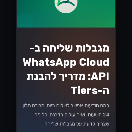
Lynxbe Team
19 ביולי 2026
• 5 דק׳ קריאה
קרא עוד
UX/UI