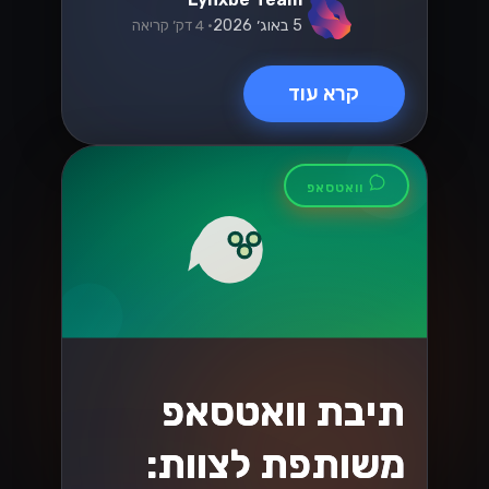
כמה הודעות אפשר לשלוח ביום, מה זה חלון
24 השעות, ואיך עולים בדרגה. כל מה
שצריך לדעת על מגבלות שליחה
בוואטסאפ....
Lynxbe Team
5 באוג׳ 2026
• 4 דק׳ קריאה
קרא עוד
וואטסאפ