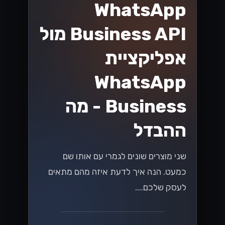
וואטסאפ
ניצול API של
WhatsApp
Business לצמיחה
של עסקים קטנים