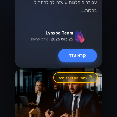
בחירת שער
התשלום הנכון
לעסקים ישראליים
שחררו את הפוטנציאל של העסק שלכם על
ידי בחירת שער התשלום הנכון! גלו טיפים
חיוניים המיועדים לעסקים ישראליים כדי
לייעל את העסקאות ולהגביר את
המכירות....
Lynxbe Team
8 ביולי 2026
• 5 דק׳ קריאה