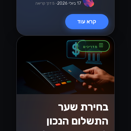
ניווט בשינויים
במיסוי בישראל: מה
שעסקים קטנים
ובינוניים צריכים
לדעת
עם התפתחות חוקי המס בישראל, עסקים
קטנים ובינוניים (SMBs) מתמודדים עם
אתגרים והזדמנויות חדשים. גלו תובנות
מפתח כדי להתמודד ביעילות עם השינויים
הללו במס, ולהבטיח שהעסק שלכם יפרח