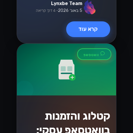
ובינוניים בישראל
שחרר את הפוטנציאל של SMB שלך בשוק
התחרותי של ישראל! גלה כיצד ה-
WhatsApp Business API יכול לייעל את
התקשורת ולהניע צמיחה כמו שמעולם לא
הייתה....
Lynxbe Team
18 ביולי 2026
• 5 דק׳ קריאה
קרא עוד
וואטסאפ