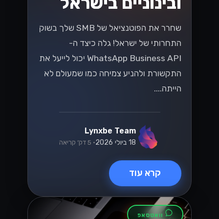
ובינוניים בישראל
שחרר את הפוטנציאל של SMB שלך בשוק
התחרותי של ישראל! גלה כיצד ה-
WhatsApp Business API יכול לייעל את
התקשורת ולהניע צמיחה כמו שמעולם לא
הייתה....
Lynxbe Team
18 ביולי 2026
• 5 דק׳ קריאה
קרא עוד
וואטסאפ