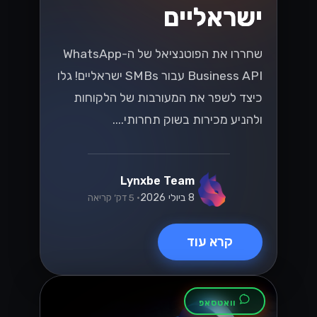
ישראליים
שחררו את הפוטנציאל של ה-WhatsApp
Business API עבור SMBs ישראליים! גלו
כיצד לשפר את המעורבות של הלקוחות
ולהניע מכירות בשוק תחרותי....
Lynxbe Team
8 ביולי 2026
• 5 דק׳ קריאה
קרא עוד
וואטסאפ