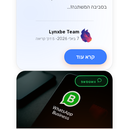
בסביבה המשתנה!...
Lynxbe Team
7 ביולי 2026
• 5 דק׳ קריאה
קרא עוד
וואטסאפ