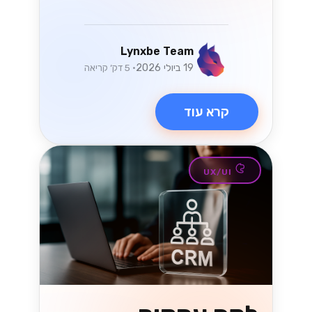
Lynxbe Team
19 ביולי 2026
• 5 דק׳ קריאה
קרא עוד
UX/UI