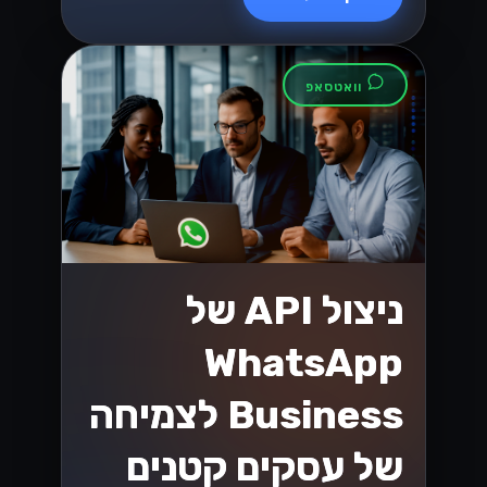
בסביבה המשתנה!...
Lynxbe Team
7 ביולי 2026
• 5 דק׳ קריאה
קרא עוד
וואטסאפ