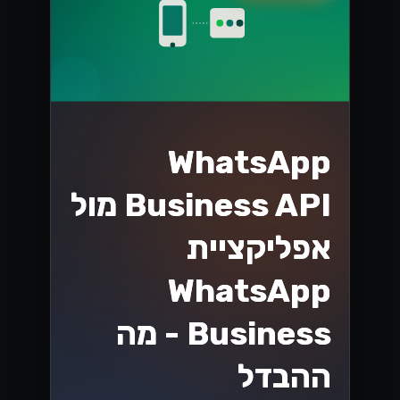
בחירת שער
התשלום הנכון
לעסקים ישראליים
שחררו את הפוטנציאל של העסק שלכם על
ידי בחירת שער התשלום הנכון! גלו טיפים
חיוניים המיועדים לעסקים ישראליים כדי
לייעל את העסקאות ולהגביר את
המכירות....
Lynxbe Team
8 ביולי 2026
• 5 דק׳ קריאה