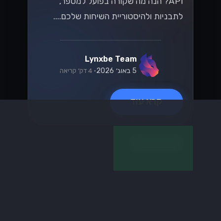
וואטסאפ
ניצול API של
WhatsApp
Business לצמיחה
של עסקים קטנים