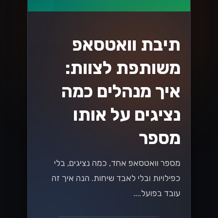
API בישראל
גלה את כל מה שצריך לדעת על המעבר ל-
WhatsApp Cloud API בישראל! במדריך
המלא שלנו תמצא טיפים, יתרונות ושיטות
עבודה מומלצות שיעזרו לך להתחיל
בקלות....
Lynxbe Team
25 ביולי 2026
• 6 דק׳ קריאה
קרא עוד
גיוסי הון ואקזיטים