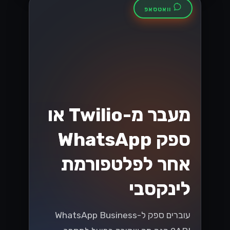
למה עסקים
ישראליים עוברים
ל-Lynxbe CRM
עסקים ישראליים מתמודדים עם אתגרים
בניהול קשרי הלקוחות. Lynxbe CRM
מציע פתרון כולל לשיפור השירות והארגון,
ומסייע לעמוד בציפיות הלקוחות....
Lynxbe Team
19 ביולי 2026
• 5 דק׳ קריאה
קרא עוד