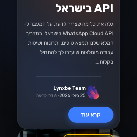
ישראליים
שחררו את הפוטנציאל של ה-WhatsApp
Business API עבור SMBs ישראליים! גלו
כיצד לשפר את המעורבות של הלקוחות
ולהניע מכירות בשוק תחרותי....
Lynxbe Team
8 ביולי 2026
• 5 דק׳ קריאה
קרא עוד
וואטסאפ