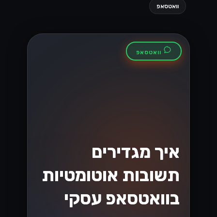
קטלוג והזמנות
בוואטסאפ עסקי:
איך זה עובד
לקוחות יכולים לעיין בקטלוג, להוסיף לסל
ולהזמין - הכל בתוך שיחת וואטסאפ אחת.
הנה איך זה מתחבר למערכות שלכם....
Lynxbe Team
5 באוג׳ 2026
• 4 דק׳ קריאה