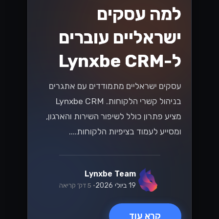
ניווט בשינויים
במיסוי בישראל: מה
שעסקים קטנים
ובינוניים צריכים
לדעת
עם התפתחות חוקי המס בישראל, עסקים
קטנים ובינוניים (SMBs) מתמודדים עם
אתגרים והזדמנויות חדשים. גלו תובנות
מפתח כדי להתמודד ביעילות עם השינויים
הללו במס, ולהבטיח שהעסק שלכם יפרח