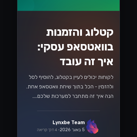
אלקטרוני בשנת
2026
האם אתה מוכן לשינויים בחוקי המס
הישראלים בשנת 2026 שמשפיעים על
המסחר האלקטרוני? גלה אסטרטגיות
חיוניות כדי לנווט בשינויים הללו ולשגשג
בשוק הדיגיטלי....
Lynxbe Team
8 ביולי 2026
• 5 דק׳ קריאה
קרא עוד