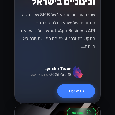
ובינוניים בישראל
שחרר את הפוטנציאל של SMB שלך בשוק
התחרותי של ישראל! גלה כיצד ה-
WhatsApp Business API יכול לייעל את
התקשורת ולהניע צמיחה כמו שמעולם לא
הייתה....
Lynxbe Team
18 ביולי 2026
• 5 דק׳ קריאה
קרא עוד
וואטסאפ