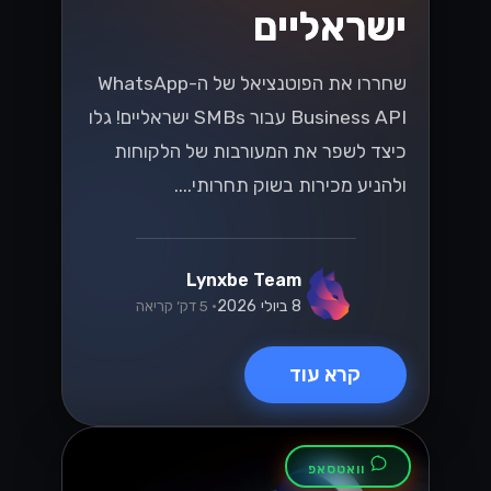
ישראליים
שחררו את הפוטנציאל של ה-WhatsApp
Business API עבור SMBs ישראליים! גלו
כיצד לשפר את המעורבות של הלקוחות
ולהניע מכירות בשוק תחרותי....
Lynxbe Team
8 ביולי 2026
• 5 דק׳ קריאה
קרא עוד
וואטסאפ