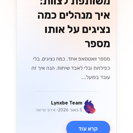
API בישראל
גלה את כל מה שצריך לדעת על המעבר ל-
WhatsApp Cloud API בישראל! במדריך
המלא שלנו תמצא טיפים, יתרונות ושיטות
עבודה מומלצות שיעזרו לך להתחיל
בקלות....
Lynxbe Team
25 ביולי 2026
• 6 דק׳ קריאה
קרא עוד
גיוסי הון ואקזיטים