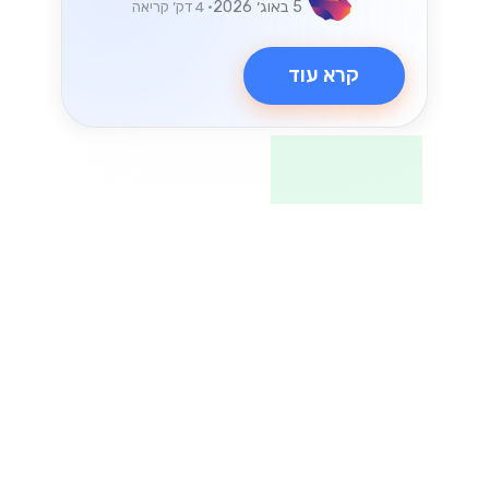
וואטסאפ
ניצול API של
WhatsApp
Business לצמיחה
של עסקים קטנים