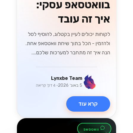
אלקטרוני בשנת
2026
האם אתה מוכן לשינויים בחוקי המס
הישראלים בשנת 2026 שמשפיעים על
המסחר האלקטרוני? גלה אסטרטגיות
חיוניות כדי לנווט בשינויים הללו ולשגשג
בשוק הדיגיטלי....
Lynxbe Team
8 ביולי 2026
• 5 דק׳ קריאה
קרא עוד