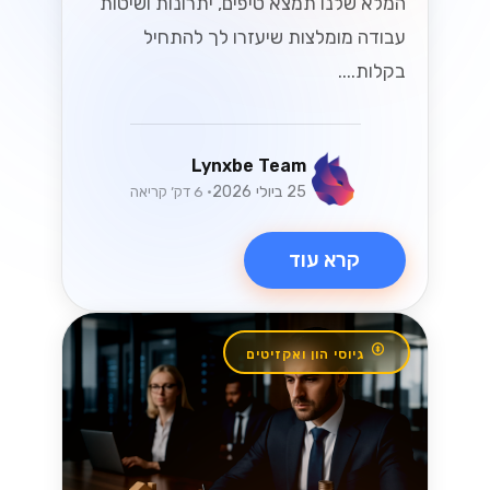
ישראליים
שחררו את הפוטנציאל של ה-WhatsApp
Business API עבור SMBs ישראליים! גלו
כיצד לשפר את המעורבות של הלקוחות
ולהניע מכירות בשוק תחרותי....
Lynxbe Team
8 ביולי 2026
• 5 דק׳ קריאה
קרא עוד
וואטסאפ