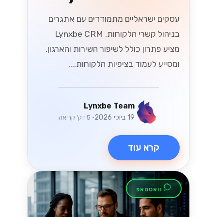
ניווט בשינויים
במיסוי בישראל: מה
שעסקים קטנים
ובינוניים צריכים
לדעת
עם התפתחות חוקי המס בישראל, עסקים
קטנים ובינוניים (SMBs) מתמודדים עם
אתגרים והזדמנויות חדשים. גלו תובנות
מפתח כדי להתמודד ביעילות עם השינויים
הללו במס, ולהבטיח שהעסק שלכם יפרח