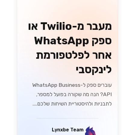
למה עסקים
ישראליים עוברים
ל-Lynxbe CRM
עסקים ישראליים מתמודדים עם אתגרים
בניהול קשרי הלקוחות. Lynxbe CRM
מציע פתרון כולל לשיפור השירות והארגון,
ומסייע לעמוד בציפיות הלקוחות....
Lynxbe Team
19 ביולי 2026
• 5 דק׳ קריאה
קרא עוד