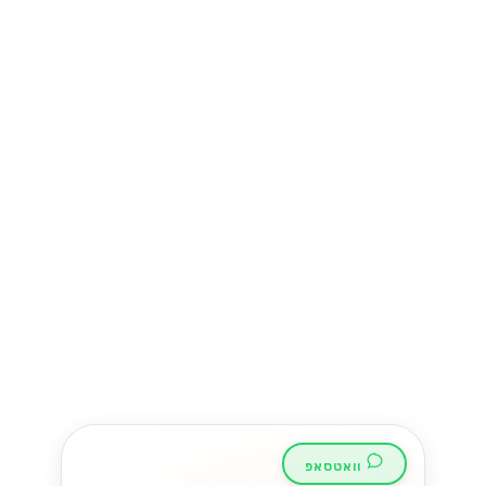
ובינוניים בישראל
שחרר את הפוטנציאל של SMB שלך בשוק
התחרותי של ישראל! גלה כיצד ה-
WhatsApp Business API יכול לייעל את
התקשורת ולהניע צמיחה כמו שמעולם לא
הייתה....
Lynxbe Team
18 ביולי 2026
• 5 דק׳ קריאה
קרא עוד
וואטסאפ