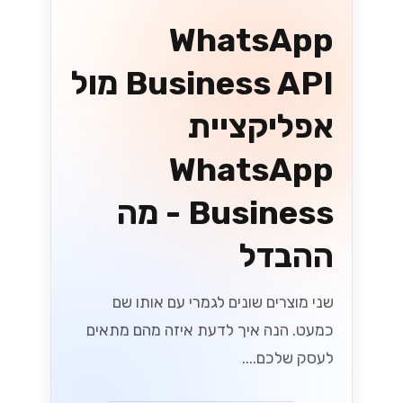
בחירת שער
התשלום הנכון
לעסקים ישראליים
שחררו את הפוטנציאל של העסק שלכם על
ידי בחירת שער התשלום הנכון! גלו טיפים
חיוניים המיועדים לעסקים ישראליים כדי
לייעל את העסקאות ולהגביר את
המכירות....
Lynxbe Team
8 ביולי 2026
• 5 דק׳ קריאה