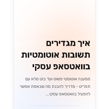
קטלוג והזמנות
בוואטסאפ עסקי:
איך זה עובד
לקוחות יכולים לעיין בקטלוג, להוסיף לסל
ולהזמין - הכל בתוך שיחת וואטסאפ אחת.
הנה איך זה מתחבר למערכות שלכם....
Lynxbe Team
5 באוג׳ 2026
• 4 דק׳ קריאה