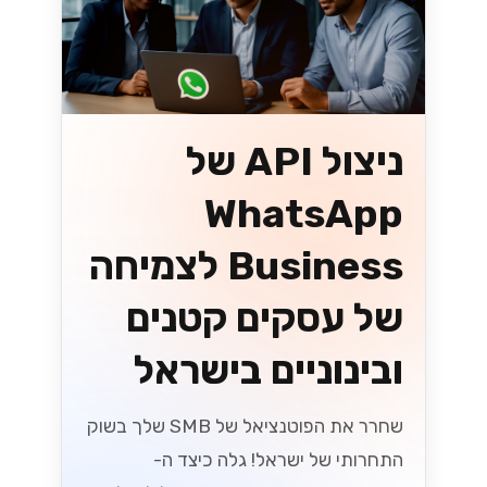
בסביבה המשתנה!...
Lynxbe Team
7 ביולי 2026
• 5 דק׳ קריאה
קרא עוד
וואטסאפ