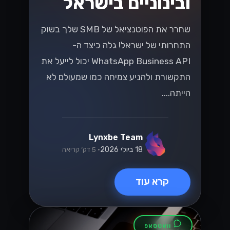
ובינוניים בישראל
שחרר את הפוטנציאל של SMB שלך בשוק
התחרותי של ישראל! גלה כיצד ה-
WhatsApp Business API יכול לייעל את
התקשורת ולהניע צמיחה כמו שמעולם לא
הייתה....
Lynxbe Team
18 ביולי 2026
• 5 דק׳ קריאה
קרא עוד
וואטסאפ