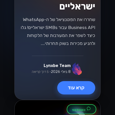
ישראליים
שחררו את הפוטנציאל של ה-WhatsApp
Business API עבור SMBs ישראליים! גלו
כיצד לשפר את המעורבות של הלקוחות
ולהניע מכירות בשוק תחרותי....
Lynxbe Team
8 ביולי 2026
• 5 דק׳ קריאה
קרא עוד
וואטסאפ